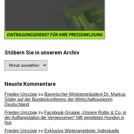
Stöbern Sie in unserem Archiv
Stöbern
Sie
in
unserem
Archiv
Neuste Kommentare
Frieden Umzüge
zu
Bayerischer Ministerpräsident Dr. Markus
Söder auf der Bundeskonferenz der Wirtschaftsjunioren
Deutschland
Frieden Umzüge
zu
Facebook-Gruppe „Unsere Rottis & Co, in
der Auffangstation die Vergessenen“ hilft geretteten Hunden in
Not
Frieden Umzüge
zu
Exklusive Winterangebote: Individuelle