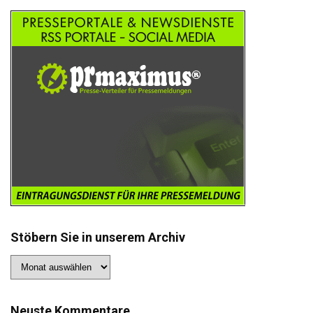
Stöbern Sie in unserem Archiv
Stöbern
Sie
in
unserem
Archiv
Neuste Kommentare