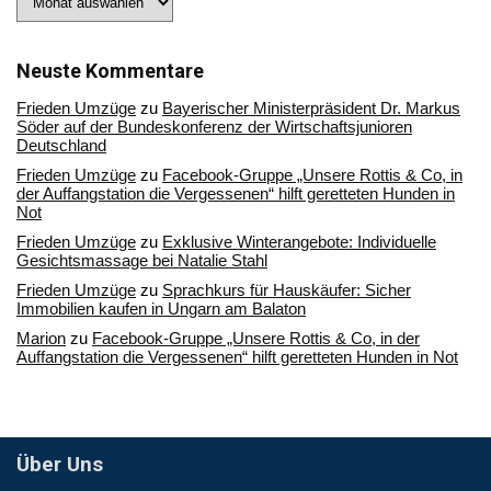
Sie
in
unserem
Archiv
Neuste Kommentare
Frieden Umzüge
zu
Bayerischer Ministerpräsident Dr. Markus
Söder auf der Bundeskonferenz der Wirtschaftsjunioren
Deutschland
Frieden Umzüge
zu
Facebook-Gruppe „Unsere Rottis & Co, in
der Auffangstation die Vergessenen“ hilft geretteten Hunden in
Not
Frieden Umzüge
zu
Exklusive Winterangebote: Individuelle
Gesichtsmassage bei Natalie Stahl
Frieden Umzüge
zu
Sprachkurs für Hauskäufer: Sicher
Immobilien kaufen in Ungarn am Balaton
Marion
zu
Facebook-Gruppe „Unsere Rottis & Co, in der
Auffangstation die Vergessenen“ hilft geretteten Hunden in Not
Über Uns