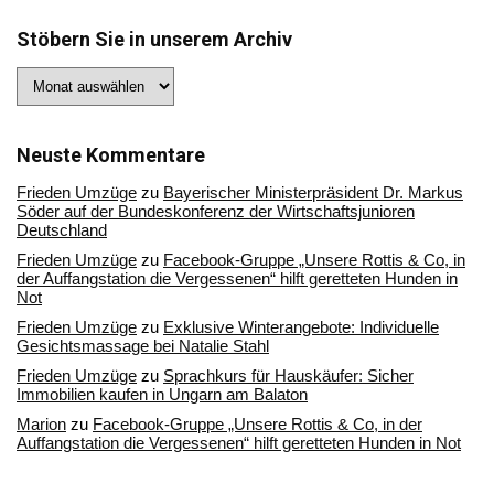
Stöbern Sie in unserem Archiv
Stöbern
Sie
in
unserem
Archiv
Neuste Kommentare
Frieden Umzüge
zu
Bayerischer Ministerpräsident Dr. Markus
Söder auf der Bundeskonferenz der Wirtschaftsjunioren
Deutschland
Frieden Umzüge
zu
Facebook-Gruppe „Unsere Rottis & Co, in
der Auffangstation die Vergessenen“ hilft geretteten Hunden in
Not
Frieden Umzüge
zu
Exklusive Winterangebote: Individuelle
Gesichtsmassage bei Natalie Stahl
Frieden Umzüge
zu
Sprachkurs für Hauskäufer: Sicher
Immobilien kaufen in Ungarn am Balaton
Marion
zu
Facebook-Gruppe „Unsere Rottis & Co, in der
Auffangstation die Vergessenen“ hilft geretteten Hunden in Not