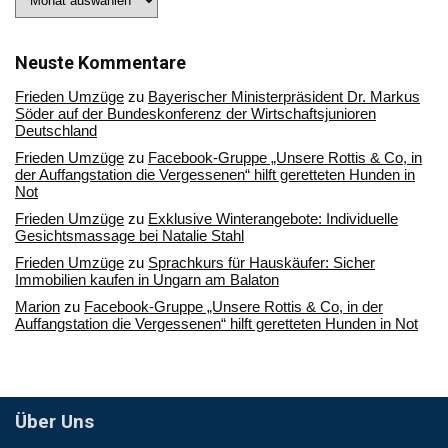
Sie
in
unserem
Archiv
Neuste Kommentare
Frieden Umzüge
zu
Bayerischer Ministerpräsident Dr. Markus
Söder auf der Bundeskonferenz der Wirtschaftsjunioren
Deutschland
Frieden Umzüge
zu
Facebook-Gruppe „Unsere Rottis & Co, in
der Auffangstation die Vergessenen“ hilft geretteten Hunden in
Not
Frieden Umzüge
zu
Exklusive Winterangebote: Individuelle
Gesichtsmassage bei Natalie Stahl
Frieden Umzüge
zu
Sprachkurs für Hauskäufer: Sicher
Immobilien kaufen in Ungarn am Balaton
Marion
zu
Facebook-Gruppe „Unsere Rottis & Co, in der
Auffangstation die Vergessenen“ hilft geretteten Hunden in Not
Über Uns