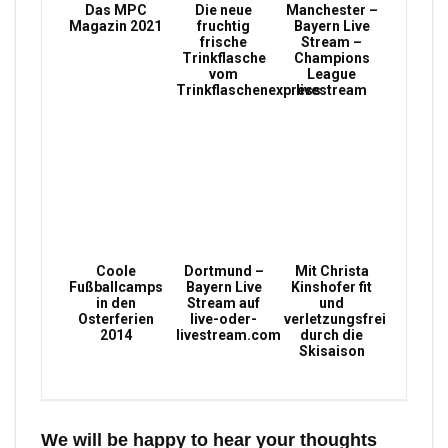
Das MPC
Die neue
Manchester –
Magazin 2021
fruchtig
Bayern Live
frische
Stream –
Trinkflasche
Champions
vom
League
Trinkflaschenexpress
livestream
Coole
Dortmund –
Mit Christa
Fußballcamps
Bayern Live
Kinshofer fit
in den
Stream auf
und
Osterferien
live-oder-
verletzungsfrei
2014
livestream.com
durch die
Skisaison
We will be happy to hear your thoughts