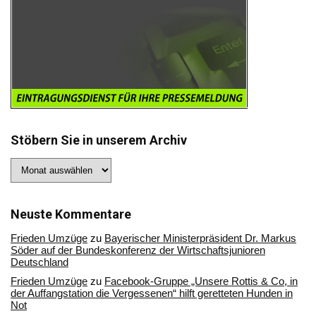
Stöbern Sie in unserem Archiv
Stöbern
Sie
in
unserem
Archiv
Neuste Kommentare
Frieden Umzüge
zu
Bayerischer Ministerpräsident Dr. Markus
Söder auf der Bundeskonferenz der Wirtschaftsjunioren
Deutschland
Frieden Umzüge
zu
Facebook-Gruppe „Unsere Rottis & Co, in
der Auffangstation die Vergessenen“ hilft geretteten Hunden in
Not