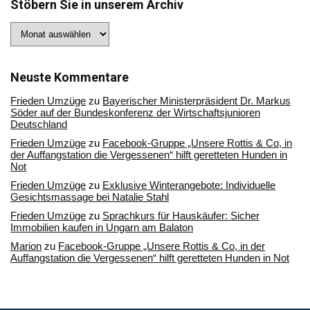
Stöbern Sie in unserem Archiv
Stöbern
Sie
in
unserem
Archiv
Neuste Kommentare
Frieden Umzüge
zu
Bayerischer Ministerpräsident Dr. Markus
Söder auf der Bundeskonferenz der Wirtschaftsjunioren
Deutschland
Frieden Umzüge
zu
Facebook-Gruppe „Unsere Rottis & Co, in
der Auffangstation die Vergessenen“ hilft geretteten Hunden in
Not
Frieden Umzüge
zu
Exklusive Winterangebote: Individuelle
Gesichtsmassage bei Natalie Stahl
Frieden Umzüge
zu
Sprachkurs für Hauskäufer: Sicher
Immobilien kaufen in Ungarn am Balaton
Marion
zu
Facebook-Gruppe „Unsere Rottis & Co, in der
Auffangstation die Vergessenen“ hilft geretteten Hunden in Not