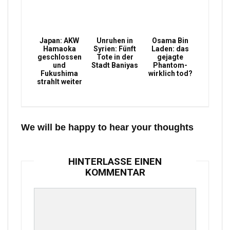
Japan: AKW
Unruhen in
Osama Bin
Hamaoka
Syrien: Fünft
Laden: das
geschlossen
Tote in der
gejagte
und
Stadt Baniyas
Phantom-
Fukushima
wirklich tod?
strahlt weiter
We will be happy to hear your thoughts
HINTERLASSE EINEN
KOMMENTAR