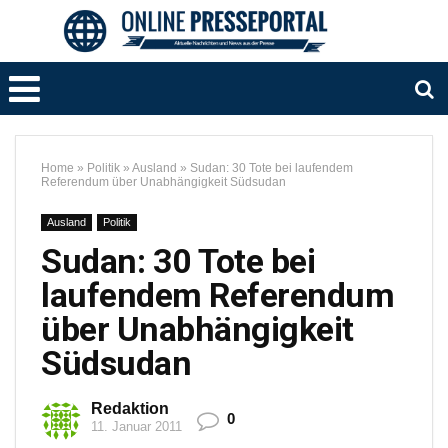
Home
»
Politik
»
Ausland
»
Sudan: 30 Tote bei laufendem
Referendum über Unabhängigkeit Südsudan
Ausland
Politik
Sudan: 30 Tote bei
laufendem Referendum
über Unabhängigkeit
Südsudan
Redaktion
0
11. Januar 2011