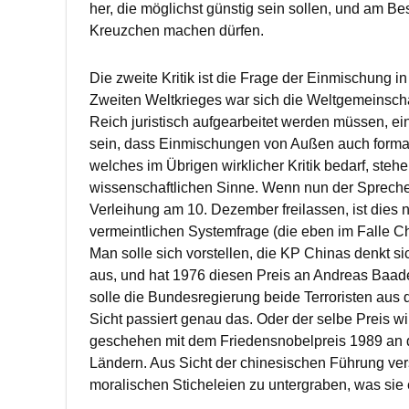
her, die möglichst günstig sein sollen, und am Be
Kreuzchen machen dürfen.
Die zweite Kritik ist die Frage der Einmischung
Zweiten Weltkrieges war sich die Weltgemeinscha
Reich juristisch aufgearbeitet werden müssen, ein
sein, dass Einmischungen von Außen auch forma
welches im Übrigen wirklicher Kritik bedarf, stehe
wissenschaftlichen Sinne. Wenn nun der Sprech
Verleihung am 10. Dezember freilassen, ist dies n
vermeintlichen Systemfrage (die eben im Falle Ch
Man solle sich vorstellen, die KP Chinas denkt s
aus, und hat 1976 diesen Preis an Andreas Baade
solle die Bundesregierung beide Terroristen aus 
Sicht passiert genau das. Oder der selbe Preis w
geschehen mit dem Friedensnobelpreis 1989 an 
Ländern. Aus Sicht der chinesischen Führung ve
moralischen Sticheleien zu untergraben, was sie