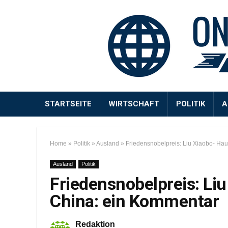
STARTSEITE
WIRTSCHAFT
POLITIK
A
Home
»
Politik
»
Ausland
»
Friedensnobelpreis: Liu Xiaobo- Ha
Ausland
Politik
Friedensnobelpreis: Li
China: ein Kommentar
Redaktion