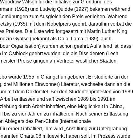
oodrow Wilson für die Initiative zur Gründung des
esemann (1926) und Ludwig Quidde (1927) bekamen während
e Bemühungen zum Ausgleich den Preis verliehen. Während
etzky (1935) mit dem Nobelpreis geehrt, daraufhin verbat die
 Preises. Die Liste wird fortgesetzt mit Martin Luther King
 Tendzin Gyatso (bekannt als Dalai Lama, 1989), auch
bour Organisation) wurden schon geehrt. Auffallend ist, dass
im Ostblock geehrt wurden, die als Dissidenten (Lech
eisten Preise gingen an Vertreter westlicher Staaten.
aobo wurde 1955 in Changchun geboren. Er studierte an der
, drei Millionen Einwohner) Literatur, wechselte dann an die
ium mit dem Doktortitel. Bei den Studentenprotesten von 1989
r Arbeit entlassen und saß zwischen 1989 bis 1991 im
ehung durch Arbeit inhaftiert, eine Möglichkeit in China,
l bis zu vier Jahren zu inhaftieren. Nach seiner Entlassung
n Ablegers des Pen-Clubs (internationale
Liu erneut inhaftiert, ihm wird „Anstiftung zur Untergrabung
genannten Charta 08 mitgewirkt haben soll. Im Prozess wurde