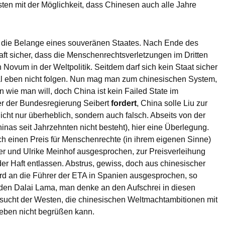
sten mit der Möglichkeit, dass Chinesen auch alle Jahre
 in die Belange eines souveränen Staates. Nach Ende des
ft sicher, dass die Menschenrechtsverletzungen im Dritten
 Novum in der Weltpolitik. Seitdem darf sich kein Staat sicher
l eben nicht folgen. Nun mag man zum chinesischen System,
n wie man will, doch China ist kein Failed State im
er der Bundesregierung Seibert
fordert
, China solle Liu zur
icht nur überheblich, sondern auch falsch. Abseits von der
inas seit Jahrzehnten nicht besteht), hier eine Überlegung.
ich einen Preis für Menschenrechte (in ihrem eigenen Sinne)
r und Ulrike Meinhof ausgesprochen, zur Preisverleihung
der Haft entlassen. Abstrus, gewiss, doch aus chinesischer
ird an die Führer der ETA in Spanien ausgesprochen, so
den Dalai Lama, man denke an den Aufschrei in diesen
rsucht der Westen, die chinesischen Weltmachtambitionen mit
 eben nicht begrüßen kann.