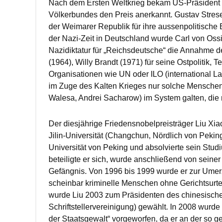
Nach dem Ersten Weltkrieg bekam US-Präsident W
Völkerbundes den Preis anerkannt. Gustav Str
der Weimarer Republik für ihre aussenpolitisch
der Nazi-Zeit in Deutschland wurde Carl von Ossi
Nazidiktatur für „Reichsdeutsche“ die Annahme des
(1964), Willy Brandt (1971) für seine Ostpolitik,
Organisationen wie UN oder ILO (international La
im Zuge des Kalten Krieges nur solche Menschen 
Walesa, Andrei Sacharow) im System galten, die m
Der diesjährige Friedensnobelpreisträger Liu Xi
Jilin-Universität (Changchun, Nördlich von Peking
Universität von Peking und absolvierte sein Stud
beteiligte er sich, wurde anschließend von seine
Gefängnis. Von 1996 bis 1999 wurde er zur Umerzi
scheinbar kriminelle Menschen ohne Gerichtsurtei
wurde Liu 2003 zum Präsidenten des chinesische
Schriftstellervereinigung) gewählt. In 2008 wurde 
der Staatsgewalt“ vorgeworfen, da er an der so 