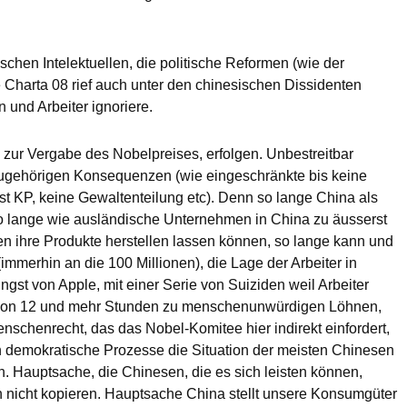
ischen Intelektuellen, die politische Reformen (wie der
e Charta 08 rief auch unter den chinesischen Dissidenten
n und Arbeiter ignoriere.
h zur Vergabe des Nobelpreises, erfolgen. Unbestreitbar
n zugehörigen Konsequenzen (wie eingeschränkte bis keine
st KP, keine Gewaltenteilung etc). Denn so lange China als
so lange wie ausländische Unternehmen in China zu äusserst
n ihre Produkte herstellen lassen können, so lange kann und
mmerhin an die 100 Millionen), die Lage der Arbeiter in
gst von Apple, mit einer Serie von Suiziden weil Arbeiter
um von 12 und mehr Stunden zu menschenunwürdigen Löhnen,
enschenrecht, das das Nobel-Komitee hier indirekt einfordert,
ch demokratische Prozesse die Situation der meisten Chinesen
n. Hauptsache, die Chinesen, die es sich leisten können,
 nicht kopieren. Hauptsache China stellt unsere Konsumgüter