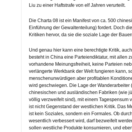
Liu zu einer Haftstrafe von elf Jahren verurteilt.
Die Charta 08 ist ein Manifest von ca. 500 chines
Einführung der Gewaltenteilung) fordert. Doch di
Kritiken hervor, da sie die soziale Lage der Bauer
Und genau hier kann eine berechtigte Kritik, auc
besteht in China eine Parteiendiktatur, mit alle
vorhandene Meinungsfreiheit, keine Parteien neb
verlängerte Werkbank der Welt fungieren kann, 
menschenunwürdigen aber profitablen Konditione
wird geschwiegen. Die Lage der Wanderarbeiter (i
chinesischen und ausländischen Fabriken (wie jün
völlig verzweifelt sind), mit einem Tagespens
ist nicht Gegenstand der westlichen Kritik. Das M
ist kein Soziales, sondern ein Formales. Ob dur
wesentlich verbessert wird, darf bezweifelt werde
sollen westliche Produkte konsumieren, und eben