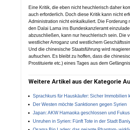
Eine Kritik, die eben nicht heuchlerisch daher ko
auch erforderlich. Doch diese Kritik kann nicht 
Administration nicht einkalkuliert. Die Forderun
den Dalai Lama ins Bundeskanzleramt einzuladen,
abzuschließen, kann nur heuchlerisch sein. Die v
westlicher Arroganz und westlichem Geschäftssinn
Und die chinesische Staatsführung wird reagieren
aufsuchen. Es bleibt zu hoffen, dass die chinesi
Prostituierte etc.) eines Tages aus dem Gefängni
Weitere Artikel aus der Kategorie A
Sprachkurs für Hauskäufer: Sicher Immobilien 
Der Westen möchte Sanktionen gegen Syrien
Japan: AKW Hamaoka geschlossen und Fukushi
Unruhen in Syrien: Fünft Tote in der Stadt Bani
Osama Bin Laden: das gejagte Phantom- wirkli