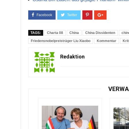
TAGS:
Charta 08
China
China Dissidenten
chin
Friedensnobelpreisträger Liu Xiaobo
Kommentar
Kri
Redaktion
VERWA