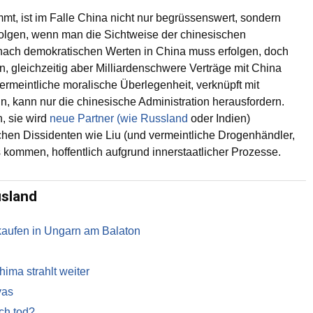
mmt, ist im Falle China nicht nur begrüssenswert, sondern
erfolgen, wenn man die Sichtweise der chinesischen
g nach demokratischen Werten in China muss erfolgen, doch
 gleichzeitig aber Milliardenschwere Verträge mit China
ermeintliche moralische Überlegenheit, verknüpft mit
, kann nur die chinesische Administration herausfordern.
, sie wird
neue Partner (wie Russland
oder Indien)
schen Dissidenten wie Liu (und vermeintliche Drogenhändler,
s kommen, hoffentlich aufgrund innerstaatlicher Prozesse.
usland
kaufen in Ungarn am Balaton
ma strahlt weiter
yas
ch tod?