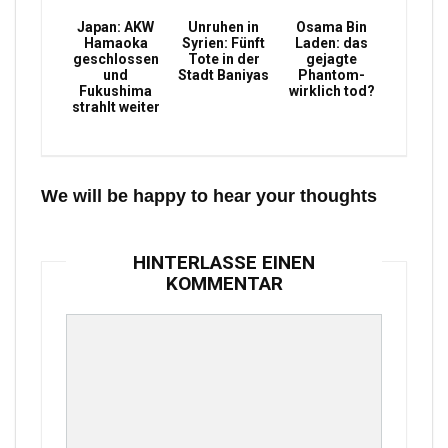
Japan: AKW
Unruhen in
Osama Bin
Hamaoka
Syrien: Fünft
Laden: das
geschlossen
Tote in der
gejagte
und
Stadt Baniyas
Phantom-
Fukushima
wirklich tod?
strahlt weiter
We will be happy to hear your thoughts
HINTERLASSE EINEN
KOMMENTAR