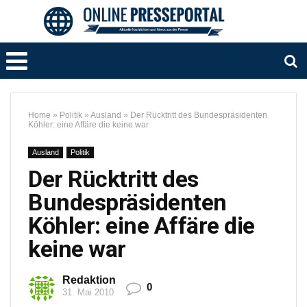
Home
»
Politik
»
Ausland
»
Der Rücktritt des Bundespräsidenten
Köhler: eine Affäre die keine war
Ausland
Politik
Der Rücktritt des
Bundespräsidenten
Köhler: eine Affäre die
keine war
Redaktion
0
31. Mai 2010