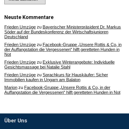
Sie
in
unserem
Archiv
Neuste Kommentare
Frieden Umzüge
zu
Bayerischer Ministerpräsident Dr. Markus
Söder auf der Bundeskonferenz der Wirtschaftsjunioren
Deutschland
Frieden Umzüge
zu
Facebook-Gruppe „Unsere Rottis & Co, in
der Auffangstation die Vergessenen“ hilft geretteten Hunden in
Not
Frieden Umzüge
zu
Exklusive Winterangebote: Individuelle
Gesichtsmassage bei Natalie Stahl
Frieden Umzüge
zu
Sprachkurs für Hauskäufer: Sicher
Immobilien kaufen in Ungarn am Balaton
Marion
zu
Facebook-Gruppe „Unsere Rottis & Co, in der
Auffangstation die Vergessenen“ hilft geretteten Hunden in Not
Über Uns