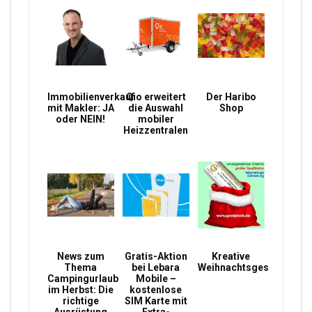
Immobilienverkauf
Qio erweitert
Der Haribo
mit Makler: JA
die Auswahl
Shop
oder NEIN!
mobiler
Heizzentralen
News zum
Gratis-Aktion
Kreative
Thema
bei Lebara
Weihnachtsgeschenke
Campingurlaub
Mobile –
im Herbst: Die
kostenlose
richtige
SIM Karte mit