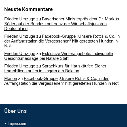
unserem
Archiv
Neuste Kommentare
Frieden Umzüge
zu
Bayerischer Ministerpräsident Dr. Markus
Söder auf der Bundeskonferenz der Wirtschaftsjunioren
Deutschland
Frieden Umzüge
zu
Facebook-Gruppe „Unsere Rottis & Co, in
der Auffangstation die Vergessenen“ hilft geretteten Hunden in
Not
Frieden Umzüge
zu
Exklusive Winterangebote: Individuelle
Gesichtsmassage bei Natalie Stahl
Frieden Umzüge
zu
Sprachkurs für Hauskäufer: Sicher
Immobilien kaufen in Ungarn am Balaton
Marion
zu
Facebook-Gruppe „Unsere Rottis & Co, in der
Auffangstation die Vergessenen“ hilft geretteten Hunden in Not
Über Uns
Impressum