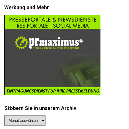
Werbung und Mehr
Stöbern Sie in unserem Archiv
Stöbern
Sie
in