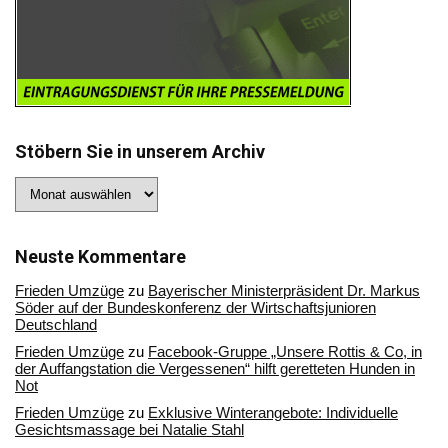
Stöbern Sie in unserem Archiv
Stöbern
Sie
in
unserem
Archiv
Neuste Kommentare
Frieden Umzüge
zu
Bayerischer Ministerpräsident Dr. Markus
Söder auf der Bundeskonferenz der Wirtschaftsjunioren
Deutschland
Frieden Umzüge
zu
Facebook-Gruppe „Unsere Rottis & Co, in
der Auffangstation die Vergessenen“ hilft geretteten Hunden in
Not
Frieden Umzüge
zu
Exklusive Winterangebote: Individuelle
Gesichtsmassage bei Natalie Stahl