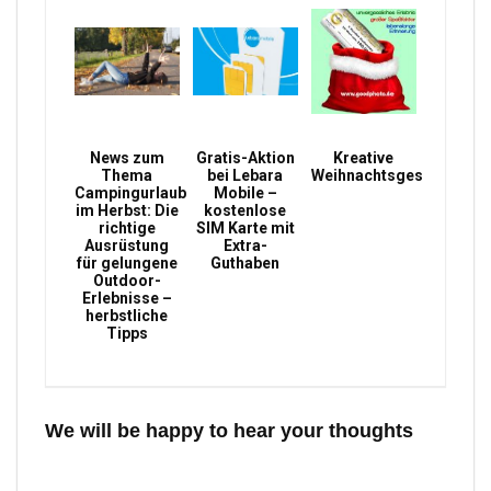
News zum
Gratis-Aktion
Kreative
Thema
bei Lebara
Weihnachtsgeschenke
Campingurlaub
Mobile –
im Herbst: Die
kostenlose
richtige
SIM Karte mit
Ausrüstung
Extra-
für gelungene
Guthaben
Outdoor-
Erlebnisse –
herbstliche
Tipps
We will be happy to hear your thoughts