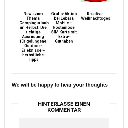
News zum
Gratis-Aktion
Kreative
Thema
bei Lebara
Weihnachtsgeschenke
Campingurlaub
Mobile –
im Herbst: Die
kostenlose
richtige
SIM Karte mit
Ausrüstung
Extra-
für gelungene
Guthaben
Outdoor-
Erlebnisse –
herbstliche
Tipps
We will be happy to hear your thoughts
HINTERLASSE EINEN
KOMMENTAR