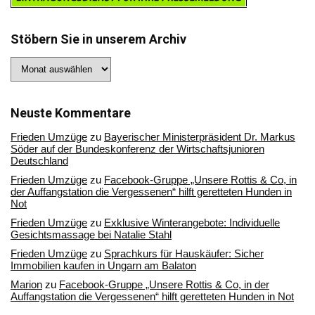
Stöbern Sie in unserem Archiv
Stöbern
Sie
in
unserem
Archiv
Neuste Kommentare
Frieden Umzüge
zu
Bayerischer Ministerpräsident Dr. Markus
Söder auf der Bundeskonferenz der Wirtschaftsjunioren
Deutschland
Frieden Umzüge
zu
Facebook-Gruppe „Unsere Rottis & Co, in
der Auffangstation die Vergessenen“ hilft geretteten Hunden in
Not
Frieden Umzüge
zu
Exklusive Winterangebote: Individuelle
Gesichtsmassage bei Natalie Stahl
Frieden Umzüge
zu
Sprachkurs für Hauskäufer: Sicher
Immobilien kaufen in Ungarn am Balaton
Marion
zu
Facebook-Gruppe „Unsere Rottis & Co, in der
Auffangstation die Vergessenen“ hilft geretteten Hunden in Not