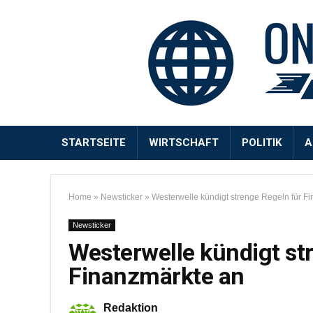
STARTSEITE
WIRTSCHAFT
POLITIK
A
Home
»
Newsticker
»
Westerwelle kündigt strenge Regeln für F
Newsticker
Westerwelle kündigt st
Finanzmärkte an
Redaktion