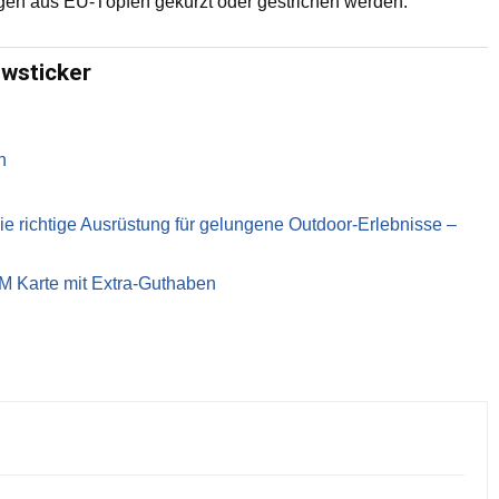
gen aus EU-Töpfen gekürzt oder gestrichen werden.
ewsticker
n
richtige Ausrüstung für gelungene Outdoor-Erlebnisse –
IM Karte mit Extra-Guthaben