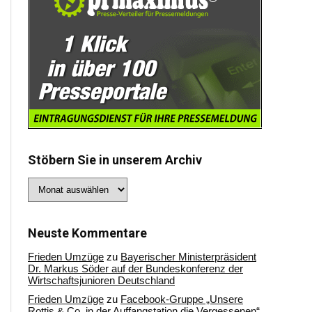
Stöbern Sie in unserem Archiv
Stöbern
Sie
in
unserem
Archiv
Neuste Kommentare
Frieden Umzüge
zu
Bayerischer Ministerpräsident
Dr. Markus Söder auf der Bundeskonferenz der
Wirtschaftsjunioren Deutschland
Frieden Umzüge
zu
Facebook-Gruppe „Unsere
Rottis & Co, in der Auffangstation die Vergessenen“