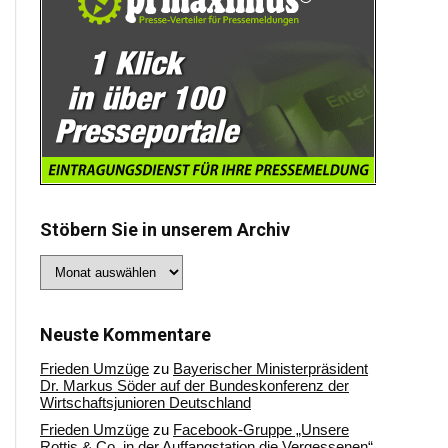
Stöbern Sie in unserem Archiv
Stöbern
Sie
in
unserem
Archiv
Neuste Kommentare
Frieden Umzüge
zu
Bayerischer Ministerpräsident
Dr. Markus Söder auf der Bundeskonferenz der
Wirtschaftsjunioren Deutschland
Frieden Umzüge
zu
Facebook-Gruppe „Unsere
Rottis & Co, in der Auffangstation die Vergessenen“