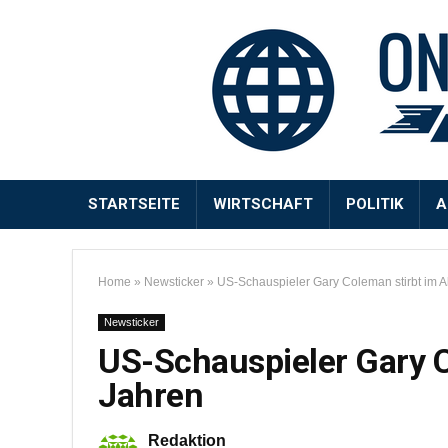
STARTSEITE
WIRTSCHAFT
POLITIK
A
Home
»
Newsticker
»
US-Schauspieler Gary Coleman stirbt im A
Newsticker
US-Schauspieler Gary C
Jahren
Redaktion