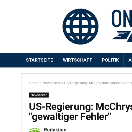
STARTSEITE
WIRTSCHAFT
POLITIK
A
Home
»
Newsticker
»
US-Regierung: McChrystals Äußerungen wa
Newsticker
US-Regierung: McChry
"gewaltiger Fehler"
Redaktion