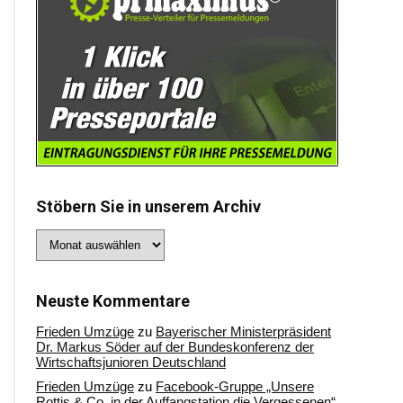
Stöbern Sie in unserem Archiv
Stöbern
Sie
in
unserem
Archiv
Neuste Kommentare
Frieden Umzüge
zu
Bayerischer Ministerpräsident
Dr. Markus Söder auf der Bundeskonferenz der
Wirtschaftsjunioren Deutschland
Frieden Umzüge
zu
Facebook-Gruppe „Unsere
Rottis & Co, in der Auffangstation die Vergessenen“