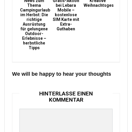
News zum
Gratis-Aktion
Kreative
Thema
bei Lebara
Weihnachtsgeschenke
Campingurlaub
Mobile –
im Herbst: Die
kostenlose
richtige
SIM Karte mit
Ausrüstung
Extra-
für gelungene
Guthaben
Outdoor-
Erlebnisse –
herbstliche
Tipps
We will be happy to hear your thoughts
HINTERLASSE EINEN
KOMMENTAR