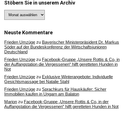
Stöbern Sie in unserem Archiv
Stöbern
Sie
in
unserem
Archiv
Neuste Kommentare
Frieden Umzüge
zu
Bayerischer Ministerpräsident Dr. Markus
Söder auf der Bundeskonferenz der Wirtschaftsjunioren
Deutschland
Frieden Umzüge
zu
Facebook-Gruppe „Unsere Rottis & Co, in
der Auffangstation die Vergessenen“ hilft geretteten Hunden in
Not
Frieden Umzüge
zu
Exklusive Winterangebote: Individuelle
Gesichtsmassage bei Natalie Stahl
Frieden Umzüge
zu
Sprachkurs für Hauskäufer: Sicher
Immobilien kaufen in Ungarn am Balaton
Marion
zu
Facebook-Gruppe „Unsere Rottis & Co, in der
Auffangstation die Vergessenen“ hilft geretteten Hunden in Not