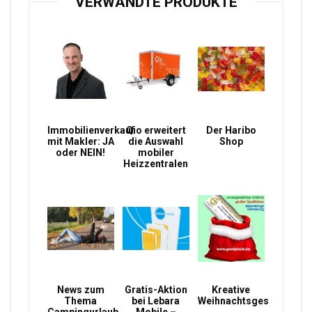
VERWANDTE PRODUKTE
Immobilienverkauf
Qio erweitert
Der Haribo
mit Makler: JA
die Auswahl
Shop
oder NEIN!
mobiler
Heizzentralen
News zum
Gratis-Aktion
Kreative
Thema
bei Lebara
Weihnachtsgeschenke