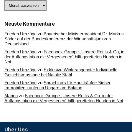
Stöbern
Sie
in
unserem
Archiv
Neuste Kommentare
Frieden Umzüge
zu
Bayerischer Ministerpräsident Dr. Markus
Söder auf der Bundeskonferenz der Wirtschaftsjunioren
Deutschland
Frieden Umzüge
zu
Facebook-Gruppe „Unsere Rottis & Co, in
der Auffangstation die Vergessenen“ hilft geretteten Hunden in
Not
Frieden Umzüge
zu
Exklusive Winterangebote: Individuelle
Gesichtsmassage bei Natalie Stahl
Frieden Umzüge
zu
Sprachkurs für Hauskäufer: Sicher
Immobilien kaufen in Ungarn am Balaton
Marion
zu
Facebook-Gruppe „Unsere Rottis & Co, in der
Auffangstation die Vergessenen“ hilft geretteten Hunden in Not
Über Uns