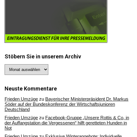
Stöbern Sie in unserem Archiv
Stöbern
Sie
in
unserem
Archiv
Neuste Kommentare
Frieden Umzüge
zu
Bayerischer Ministerpräsident Dr. Markus
Söder auf der Bundeskonferenz der Wirtschaftsjunioren
Deutschland
Frieden Umzüge
zu
Facebook-Gruppe „Unsere Rottis & Co, in
der Auffangstation die Vergessenen“ hilft geretteten Hunden in
Not
Frieden Umzüge
zu
Exklusive Winterangebote: Individuelle