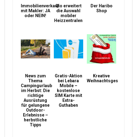
Immobilienverkauf
Qio erweitert
Der Haribo
mit Makler: JA
die Auswahl
Shop
oder NEIN!
mobiler
Heizzentralen
News zum
Gratis-Aktion
Kreative
Thema
bei Lebara
Weihnachtsgeschenke
Campingurlaub
Mobile –
im Herbst: Die
kostenlose
richtige
SIM Karte mit
Ausrüstung
Extra-
für gelungene
Guthaben
Outdoor-
Erlebnisse –
herbstliche
Tipps