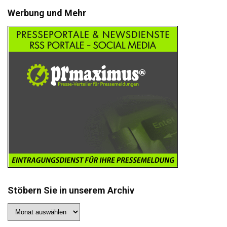
Werbung und Mehr
Stöbern Sie in unserem Archiv
Stöbern
Sie
in