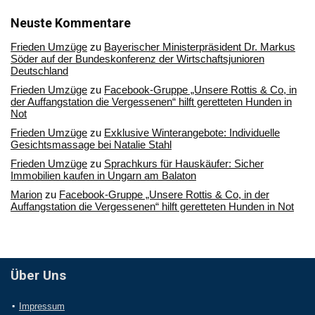
unserem
Archiv
Neuste Kommentare
Frieden Umzüge
zu
Bayerischer Ministerpräsident Dr. Markus
Söder auf der Bundeskonferenz der Wirtschaftsjunioren
Deutschland
Frieden Umzüge
zu
Facebook-Gruppe „Unsere Rottis & Co, in
der Auffangstation die Vergessenen“ hilft geretteten Hunden in
Not
Frieden Umzüge
zu
Exklusive Winterangebote: Individuelle
Gesichtsmassage bei Natalie Stahl
Frieden Umzüge
zu
Sprachkurs für Hauskäufer: Sicher
Immobilien kaufen in Ungarn am Balaton
Marion
zu
Facebook-Gruppe „Unsere Rottis & Co, in der
Auffangstation die Vergessenen“ hilft geretteten Hunden in Not
Über Uns
Impressum