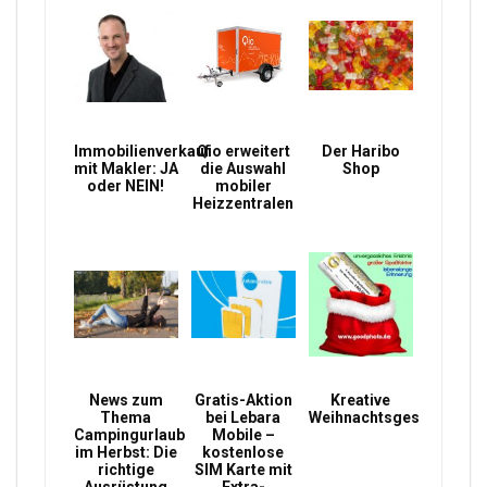
Immobilienverkauf
Qio erweitert
Der Haribo
mit Makler: JA
die Auswahl
Shop
oder NEIN!
mobiler
Heizzentralen
News zum
Gratis-Aktion
Kreative
Thema
bei Lebara
Weihnachtsgeschenke
Campingurlaub
Mobile –
im Herbst: Die
kostenlose
richtige
SIM Karte mit