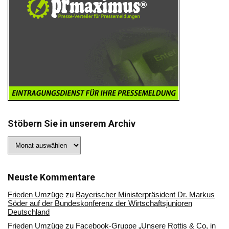
Stöbern Sie in unserem Archiv
Stöbern
Sie
in
unserem
Archiv
Neuste Kommentare
Frieden Umzüge
zu
Bayerischer Ministerpräsident Dr. Markus
Söder auf der Bundeskonferenz der Wirtschaftsjunioren
Deutschland
Frieden Umzüge
zu
Facebook-Gruppe „Unsere Rottis & Co, in