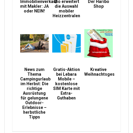
Immobilienverkauf
Qio erweitert
Der Haribo
mit Makler: JA
die Auswahl
Shop
oder NEIN!
mobiler
Heizzentralen
News zum
Gratis-Aktion
Kreative
Thema
bei Lebara
Weihnachtsgeschenke
Campingurlaub
Mobile –
im Herbst: Die
kostenlose
richtige
SIM Karte mit
Ausrüstung
Extra-
für gelungene
Guthaben
Outdoor-
Erlebnisse –
herbstliche
Tipps