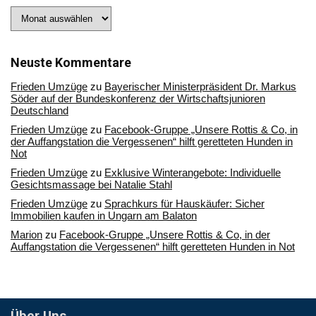
Stöbern
Sie
in
unserem
Archiv
Neuste Kommentare
Frieden Umzüge
zu
Bayerischer Ministerpräsident Dr. Markus
Söder auf der Bundeskonferenz der Wirtschaftsjunioren
Deutschland
Frieden Umzüge
zu
Facebook-Gruppe „Unsere Rottis & Co, in
der Auffangstation die Vergessenen“ hilft geretteten Hunden in
Not
Frieden Umzüge
zu
Exklusive Winterangebote: Individuelle
Gesichtsmassage bei Natalie Stahl
Frieden Umzüge
zu
Sprachkurs für Hauskäufer: Sicher
Immobilien kaufen in Ungarn am Balaton
Marion
zu
Facebook-Gruppe „Unsere Rottis & Co, in der
Auffangstation die Vergessenen“ hilft geretteten Hunden in Not
Über Uns