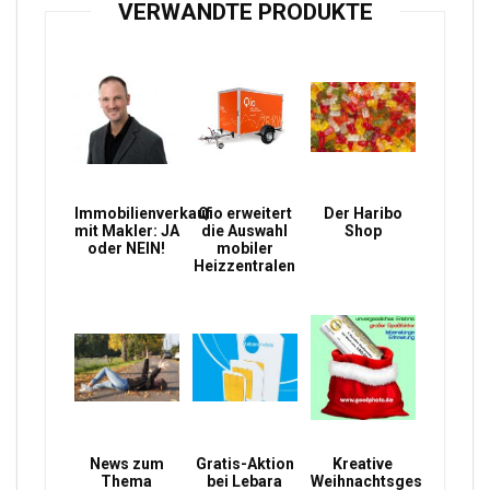
VERWANDTE PRODUKTE
Immobilienverkauf
Qio erweitert
Der Haribo
mit Makler: JA
die Auswahl
Shop
oder NEIN!
mobiler
Heizzentralen
News zum
Gratis-Aktion
Kreative
Thema
bei Lebara
Weihnachtsgeschenke