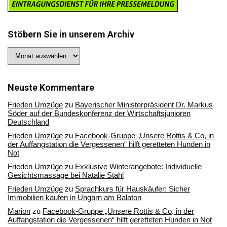
Stöbern Sie in unserem Archiv
Stöbern
Sie
in
unserem
Archiv
Neuste Kommentare
Frieden Umzüge
zu
Bayerischer Ministerpräsident Dr. Markus
Söder auf der Bundeskonferenz der Wirtschaftsjunioren
Deutschland
Frieden Umzüge
zu
Facebook-Gruppe „Unsere Rottis & Co, in
der Auffangstation die Vergessenen“ hilft geretteten Hunden in
Not
Frieden Umzüge
zu
Exklusive Winterangebote: Individuelle
Gesichtsmassage bei Natalie Stahl
Frieden Umzüge
zu
Sprachkurs für Hauskäufer: Sicher
Immobilien kaufen in Ungarn am Balaton
Marion
zu
Facebook-Gruppe „Unsere Rottis & Co, in der
Auffangstation die Vergessenen“ hilft geretteten Hunden in Not