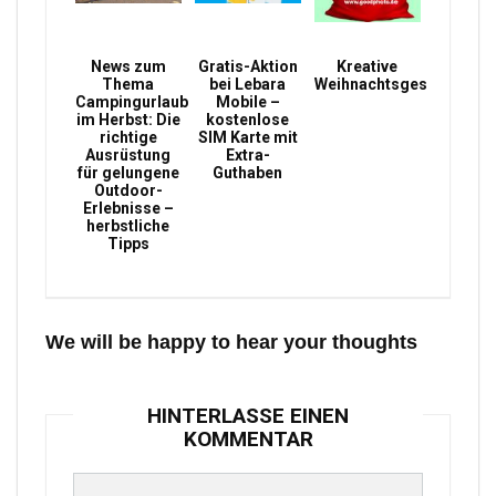
News zum
Gratis-Aktion
Kreative
Thema
bei Lebara
Weihnachtsgeschenke
Campingurlaub
Mobile –
im Herbst: Die
kostenlose
richtige
SIM Karte mit
Ausrüstung
Extra-
für gelungene
Guthaben
Outdoor-
Erlebnisse –
herbstliche
Tipps
We will be happy to hear your thoughts
HINTERLASSE EINEN
KOMMENTAR