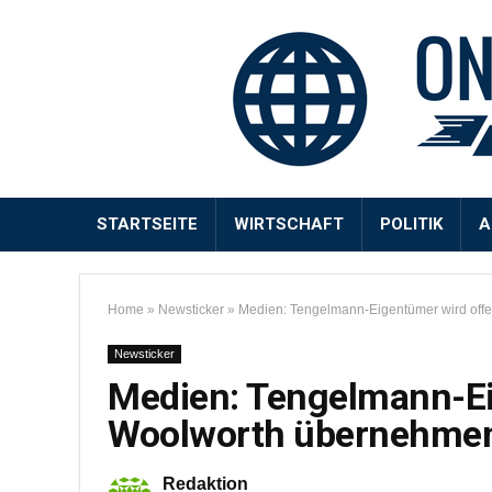
STARTSEITE
WIRTSCHAFT
POLITIK
A
Home
»
Newsticker
»
Medien: Tengelmann-Eigentümer wird of
Newsticker
Medien: Tengelmann-Ei
Woolworth übernehme
Redaktion