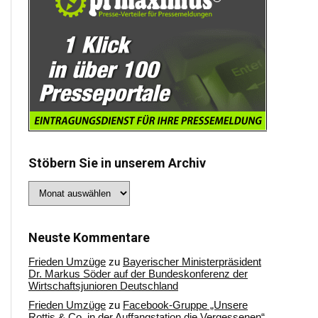
Stöbern Sie in unserem Archiv
Stöbern
Sie
in
unserem
Archiv
Neuste Kommentare
Frieden Umzüge
zu
Bayerischer Ministerpräsident
Dr. Markus Söder auf der Bundeskonferenz der
Wirtschaftsjunioren Deutschland
Frieden Umzüge
zu
Facebook-Gruppe „Unsere
Rottis & Co, in der Auffangstation die Vergessenen“