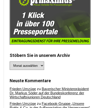
Stöbern Sie in unserem Archiv
Stöbern
Sie
in
unserem
Archiv
Neuste Kommentare
Frieden Umzüge
zu
Bayerischer Ministerpräsident
Dr. Markus Söder auf der Bundeskonferenz der
Wirtschaftsjunioren Deutschland
Frieden Umzüge
zu
Facebook-Gruppe „Unsere
Rottis & Co, in der Auffangstation die Vergessenen“