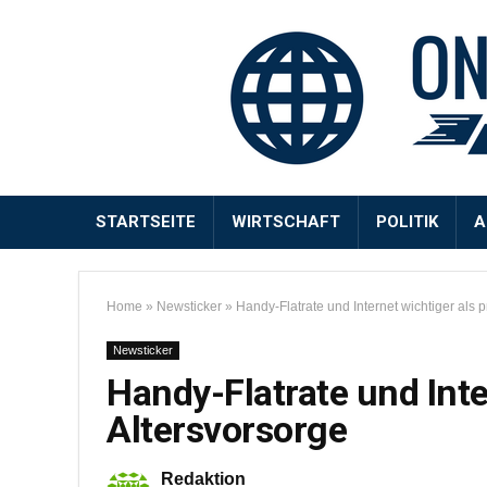
STARTSEITE
WIRTSCHAFT
POLITIK
A
Home
»
Newsticker
»
Handy-Flatrate und Internet wichtiger als p
Newsticker
Handy-Flatrate und Inte
Altersvorsorge
Redaktion