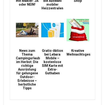
mit Makler: JA
die Auswahl
Shop
oder NEIN!
mobiler
Heizzentralen
News zum
Gratis-Aktion
Kreative
Thema
bei Lebara
Weihnachtsgeschenke
Campingurlaub
Mobile –
im Herbst: Die
kostenlose
richtige
SIM Karte mit
Ausrüstung
Extra-
für gelungene
Guthaben
Outdoor-
Erlebnisse –
herbstliche
Tipps