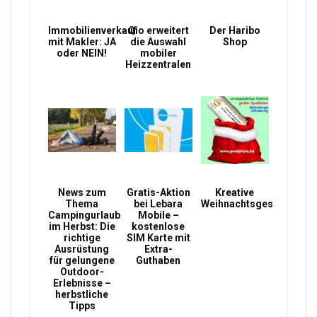
Immobilienverkauf
Qio erweitert
Der Haribo
mit Makler: JA
die Auswahl
Shop
oder NEIN!
mobiler
Heizzentralen
News zum
Gratis-Aktion
Kreative
Thema
bei Lebara
Weihnachtsgeschenke
Campingurlaub
Mobile –
im Herbst: Die
kostenlose
richtige
SIM Karte mit
Ausrüstung
Extra-
für gelungene
Guthaben
Outdoor-
Erlebnisse –
herbstliche
Tipps