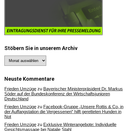
Stöbern Sie in unserem Archiv
Stöbern
Sie
in
unserem
Archiv
Neuste Kommentare
Frieden Umzüge
zu
Bayerischer Ministerpräsident Dr. Markus
Söder auf der Bundeskonferenz der Wirtschaftsjunioren
Deutschland
Frieden Umzüge
zu
Facebook-Gruppe „Unsere Rottis & Co, in
der Auffangstation die Vergessenen“ hilft geretteten Hunden in
Not
Frieden Umzüge
zu
Exklusive Winterangebote: Individuelle
Gesichtsmassage bei Natalie Stahl