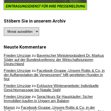
Stöbern Sie in unserem Archiv
Stöbern
Sie
in
unserem
Archiv
Neuste Kommentare
Frieden Umzüge
zu
Bayerischer Ministerpräsident Dr. Markus
Söder auf der Bundeskonferenz der Wirtschaftsjunioren
Deutschland
Frieden Umzüge
zu
Facebook-Gruppe „Unsere Rottis & Co, in
der Auffangstation die Vergessenen“ hilft geretteten Hunden in
Not
Frieden Umzüge
zu
Exklusive Winterangebote: Individuelle
Gesichtsmassage bei Natalie Stahl
Frieden Umzüge
zu
Sprachkurs für Hauskäufer: Sicher
Immobilien kaufen in Ungarn am Balaton
Marion
zu
Facebook-Gruppe „Unsere Rottis & Co, in der