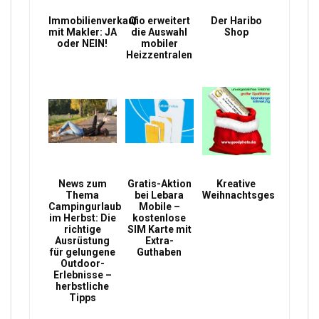
Immobilienverkauf
Qio erweitert
Der Haribo
mit Makler: JA
die Auswahl
Shop
oder NEIN!
mobiler
Heizzentralen
News zum
Gratis-Aktion
Kreative
Thema
bei Lebara
Weihnachtsgeschenke
Campingurlaub
Mobile –
im Herbst: Die
kostenlose
richtige
SIM Karte mit
Ausrüstung
Extra-
für gelungene
Guthaben
Outdoor-
Erlebnisse –
herbstliche
Tipps