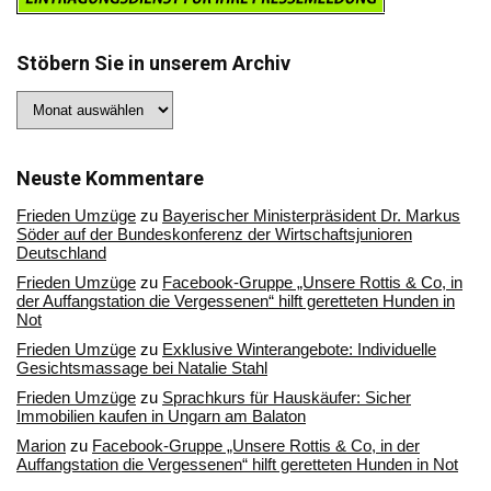
Stöbern Sie in unserem Archiv
Stöbern
Sie
in
unserem
Archiv
Neuste Kommentare
Frieden Umzüge
zu
Bayerischer Ministerpräsident Dr. Markus
Söder auf der Bundeskonferenz der Wirtschaftsjunioren
Deutschland
Frieden Umzüge
zu
Facebook-Gruppe „Unsere Rottis & Co, in
der Auffangstation die Vergessenen“ hilft geretteten Hunden in
Not
Frieden Umzüge
zu
Exklusive Winterangebote: Individuelle
Gesichtsmassage bei Natalie Stahl
Frieden Umzüge
zu
Sprachkurs für Hauskäufer: Sicher
Immobilien kaufen in Ungarn am Balaton
Marion
zu
Facebook-Gruppe „Unsere Rottis & Co, in der
Auffangstation die Vergessenen“ hilft geretteten Hunden in Not