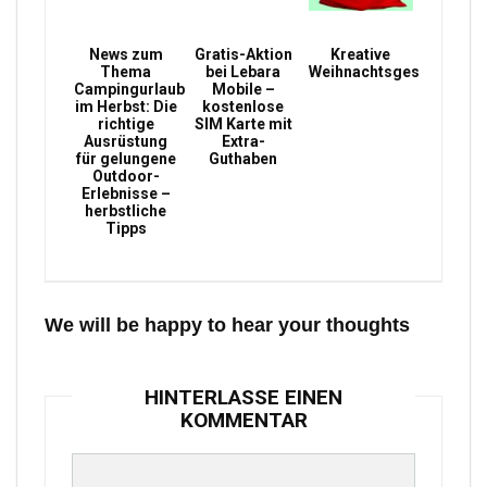
News zum
Gratis-Aktion
Kreative
Thema
bei Lebara
Weihnachtsgeschenke
Campingurlaub
Mobile –
im Herbst: Die
kostenlose
richtige
SIM Karte mit
Ausrüstung
Extra-
für gelungene
Guthaben
Outdoor-
Erlebnisse –
herbstliche
Tipps
We will be happy to hear your thoughts
HINTERLASSE EINEN
KOMMENTAR