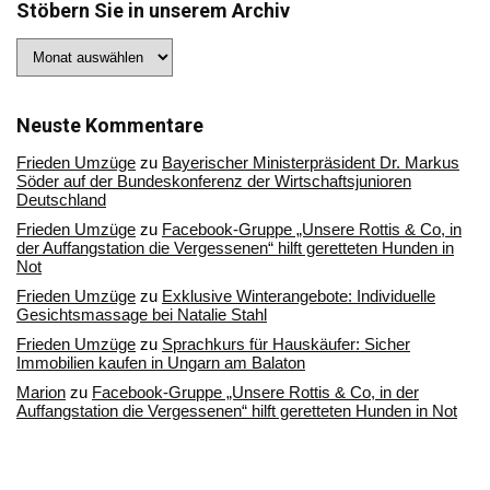
Stöbern Sie in unserem Archiv
Stöbern
Sie
in
unserem
Archiv
Neuste Kommentare
Frieden Umzüge
zu
Bayerischer Ministerpräsident Dr. Markus
Söder auf der Bundeskonferenz der Wirtschaftsjunioren
Deutschland
Frieden Umzüge
zu
Facebook-Gruppe „Unsere Rottis & Co, in
der Auffangstation die Vergessenen“ hilft geretteten Hunden in
Not
Frieden Umzüge
zu
Exklusive Winterangebote: Individuelle
Gesichtsmassage bei Natalie Stahl
Frieden Umzüge
zu
Sprachkurs für Hauskäufer: Sicher
Immobilien kaufen in Ungarn am Balaton
Marion
zu
Facebook-Gruppe „Unsere Rottis & Co, in der
Auffangstation die Vergessenen“ hilft geretteten Hunden in Not