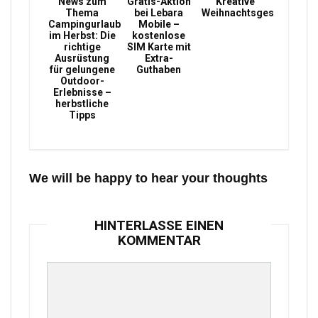
News zum
Gratis-Aktion
Kreative
Thema
bei Lebara
Weihnachtsgeschenke
Campingurlaub
Mobile –
im Herbst: Die
kostenlose
richtige
SIM Karte mit
Ausrüstung
Extra-
für gelungene
Guthaben
Outdoor-
Erlebnisse –
herbstliche
Tipps
We will be happy to hear your thoughts
HINTERLASSE EINEN
KOMMENTAR