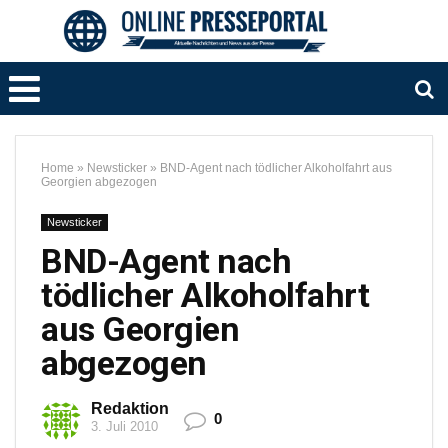
Home
»
Newsticker
»
BND-Agent nach tödlicher Alkoholfahrt aus
Georgien abgezogen
Newsticker
BND-Agent nach
tödlicher Alkoholfahrt
aus Georgien
abgezogen
Redaktion
0
3. Juli 2010