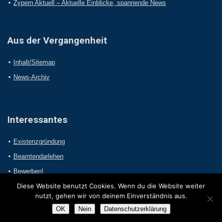
Zypern Aktuell – Aktuelle Einblicke, spannende News
Aus der Vergangenheit
Inhalt/Sitemap
News-Archiv
Interessantes
Existenzgründung
Beamtendarlehen
Bewerben!
Diese Website benutzt Cookies. Wenn du die Website weiter
nutzt, gehen wir von deinem Einverständnis aus.
OK
Nein
Datenschutzerklärung
2017 Online-Presseportal.com. Alle Rechte vorbehalten.