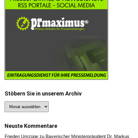
Stöbern Sie in unserem Archiv
Stöbern
Sie
in
unserem
Archiv
Neuste Kommentare
Frieden Umzüge
zu
Bayerischer Ministerpräsident Dr. Markus