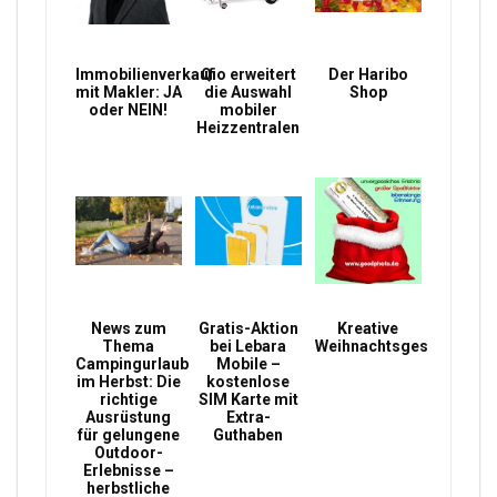
Immobilienverkauf
Qio erweitert
Der Haribo
mit Makler: JA
die Auswahl
Shop
oder NEIN!
mobiler
Heizzentralen
News zum
Gratis-Aktion
Kreative
Thema
bei Lebara
Weihnachtsgeschenke
Campingurlaub
Mobile –
im Herbst: Die
kostenlose
richtige
SIM Karte mit
Ausrüstung
Extra-
für gelungene
Guthaben
Outdoor-
Erlebnisse –
herbstliche