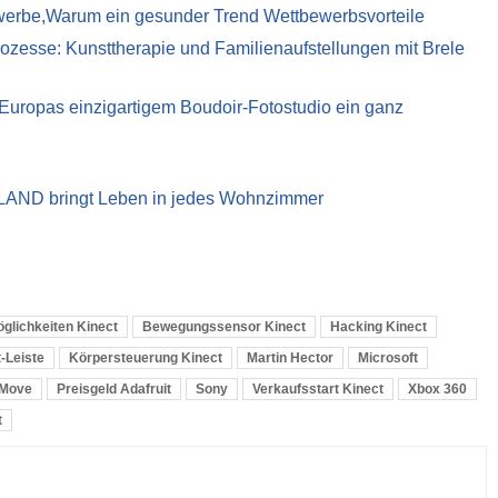
ewerbe,Warum ein gesunder Trend Wettbewerbsvorteile
ozesse: Kunsttherapie und Familienaufstellungen mit Brele
t Europas einzigartigem Boudoir-Fotostudio ein ganz
LAND bringt Leben in jedes Wohnzimmer
lichkeiten Kinect
Bewegungssensor Kinect
Hacking Kinect
-Leiste
Körpersteuerung Kinect
Martin Hector
Microsoft
 Move
Preisgeld Adafruit
Sony
Verkaufsstart Kinect
Xbox 360
t