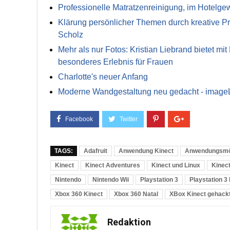
Professionelle Matratzenreinigung, im Hotelg
Klärung persönlicher Themen durch kreative Pr
Scholz
Mehr als nur Fotos: Kristian Liebrand bietet mi
besonderes Erlebnis für Frauen
Charlotte's neuer Anfang
Moderne Wandgestaltung neu gedacht - image
TAGS:
Adafruit
Anwendung Kinect
Anwendungsmög
Kinect
Kinect Adventures
Kinect und Linux
Kinect
Nintendo
Nintendo Wii
Playstation 3
Playstation 3
Xbox 360 Kinect
Xbox 360 Natal
XBox Kinect gehack
Redaktion