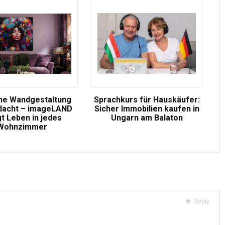
e Wandgestaltung
Sprachkurs für Hauskäufer:
dacht – imageLAND
Sicher Immobilien kaufen in
gt Leben in jedes
Ungarn am Balaton
Wohnzimmer
Reply