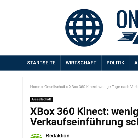
STARTSEITE
WIRTSCHAFT
POLITIK
A
Home
»
Gesellschaft
»
XBox 360 Kinect: wenige Tage nach Verk
Gesellschaft
XBox 360 Kinect: weni
Verkaufseinführung sc
Redaktion