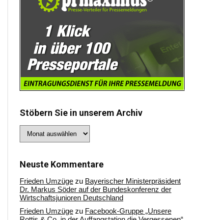
Stöbern Sie in unserem Archiv
Stöbern
Sie
in
unserem
Archiv
Neuste Kommentare
Frieden Umzüge
zu
Bayerischer Ministerpräsident
Dr. Markus Söder auf der Bundeskonferenz der
Wirtschaftsjunioren Deutschland
Frieden Umzüge
zu
Facebook-Gruppe „Unsere
Rottis & Co, in der Auffangstation die Vergessenen“