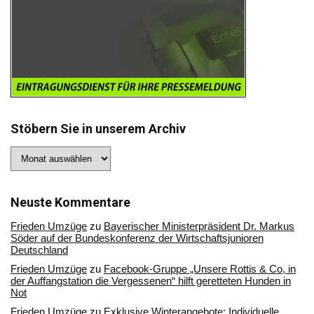
Stöbern Sie in unserem Archiv
Stöbern
Sie
in
unserem
Archiv
Neuste Kommentare
Frieden Umzüge
zu
Bayerischer Ministerpräsident Dr. Markus
Söder auf der Bundeskonferenz der Wirtschaftsjunioren
Deutschland
Frieden Umzüge
zu
Facebook-Gruppe „Unsere Rottis & Co, in
der Auffangstation die Vergessenen“ hilft geretteten Hunden in
Not
Frieden Umzüge
zu
Exklusive Winterangebote: Individuelle