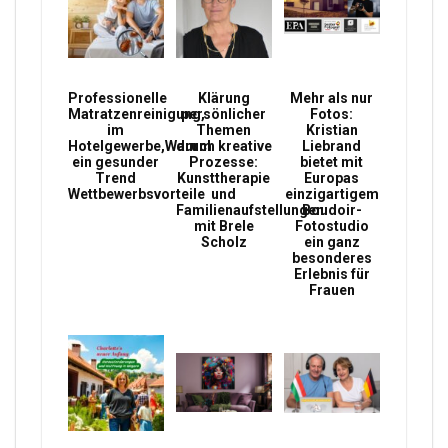
Professionelle
Klärung
Mehr als nur
Matratzenreinigung,
persönlicher
Fotos:
im
Themen
Kristian
Hotelgewerbe,Warum
durch kreative
Liebrand
ein gesunder
Prozesse:
bietet mit
Trend
Kunsttherapie
Europas
Wettbewerbsvorteile
und
einzigartigem
Familienaufstellungen
Boudoir-
mit Brele
Fotostudio
Scholz
ein ganz
besonderes
Erlebnis für
Frauen