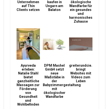
Unternehmen
kaufen in
ökologische
auf Thin
Ungarn am
Wandfarbe für
Clients setzen
Balaton
ein gesundes
und
harmonisches
Zuhause
Ayurveda
DPM Mashel
greiterundcie.
erleben:
GmbH setzt
bringt
Natalie Stahl
neue
Websites mit
bietet
Maßstäbe in
Videos zum
ganzheitliche
der
Leben
Massagen zur
Babyzimmergestaltung
Förderung
mit
von
ökologischer
Gesundheit
Wandfarbe
und
Wohlbefinden