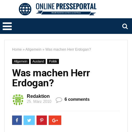
Home
»
Allgemein
»
Was machen Herr Erdogan?
Allgemein
Ausland
Politik
Was machen Herr
Erdogan?
Redaktion
6 comments
25. März 2010