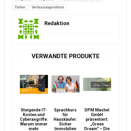
Türkei
Verfassungsreform
Redaktion
VERWANDTE PRODUKTE
Steigende IT-
Sprachkurs
DPM Mashel
Kosten und
für
GmbH
Cyberangriffe:
Hauskäufer:
präsentiert:
Warum immer
Sicher
„Green
mehr
Immobilien
Dream“ – Die