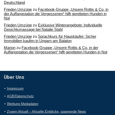
Deutschland
Frieden Umzüge
zu
Facebook-Gruppe „Unsere Rottis & Co, in
der Auffangstation die Vergessenen“ hilft geretteten Hunden in
Not
Frieden Umzüge
zu
Exklusive Winterangebote: Individuelle
Gesichtsmassage bei Natalie Stahl
Frieden Umzüge
zu
Sprachkurs für Hauskäufer: Sicher
Immobilien kaufen in Ungarn am Balaton
Marion
zu
Facebook-Gruppe „Unsere Rottis & Co, in der
Auffangstation die Vergessenen“ hilft geretteten Hunden in Not
Über Uns
Impressum
AGB/Datenschutz
Werbung Mediadaten
Zypern Aktuell – Aktuelle Einblicke, spannende News