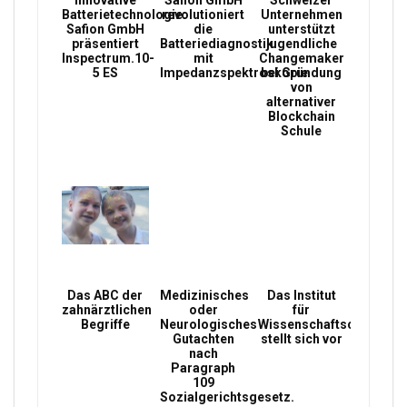
Innovative
Safion GmbH
Schweizer
Batterietechnologie:
revolutioniert
Unternehmen
Safion GmbH
die
unterstützt
präsentiert
Batteriediagnostik
jugendliche
Inspectrum.10-
mit
Changemaker
5 ES
Impedanzspektroskopie
bei Gründung
von
alternativer
Blockchain
Schule
Das ABC der
Medizinisches
Das Institut
zahnärztlichen
oder
für
Begriffe
Neurologisches
Wissenschaftsconsultin
Gutachten
stellt sich vor
nach
Paragraph
109
Sozialgerichtsgesetz.