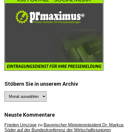
Stöbern Sie in unserem Archiv
Stöbern
Sie
in
unserem
Archiv
Neuste Kommentare
Frieden Umzüge
zu
Bayerischer Ministerpräsident Dr. Markus
Söder auf der Bundeskonferenz der Wirtschaftsjunioren