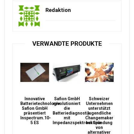
Redaktion
VERWANDTE PRODUKTE
Innovative
Safion GmbH
Schweizer
Batterietechnologie:
revolutioniert
Unternehmen
Safion GmbH
die
unterstützt
präsentiert
Batteriediagnostik
jugendliche
Inspectrum.10-
mit
Changemaker
5 ES
Impedanzspektroskopie
bei Gründung
von
alternativer