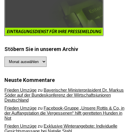
Stöbern Sie in unserem Archiv
Stöbern
Sie
in
unserem
Archiv
Neuste Kommentare
Frieden Umzüge
zu
Bayerischer Ministerpräsident Dr. Markus
Söder auf der Bundeskonferenz der Wirtschaftsjunioren
Deutschland
Frieden Umzüge
zu
Facebook-Gruppe „Unsere Rottis & Co, in
der Auffangstation die Vergessenen“ hilft geretteten Hunden in
Not
Frieden Umzüge
zu
Exklusive Winterangebote: Individuelle
Gesichtsmassage bei Natalie Stahl