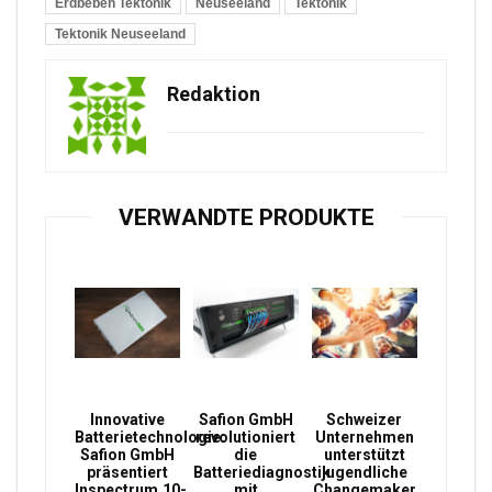
Erdbeben Tektonik
Neuseeland
Tektonik
Tektonik Neuseeland
Redaktion
VERWANDTE PRODUKTE
Innovative
Safion GmbH
Schweizer
Batterietechnologie:
revolutioniert
Unternehmen
Safion GmbH
die
unterstützt
präsentiert
Batteriediagnostik
jugendliche
Inspectrum.10-
mit
Changemaker