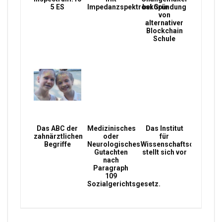
5 ES
Impedanzspektroskopie
bei Gründung
von
alternativer
Blockchain
Schule
Das ABC der
Medizinisches
Das Institut
zahnärztlichen
oder
für
Begriffe
Neurologisches
Wissenschaftsconsultin
Gutachten
stellt sich vor
nach
Paragraph
109
Sozialgerichtsgesetz.