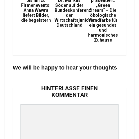
bis hin zu
Dr. Markus
präsentiert:
Firmenevents:
Söder auf der
„Green
Anna Wawra
Bundeskonferenz
Dream“ – Die
liefert Bilder,
der
ökologische
die begeistern
Wirtschaftsjunioren
Wandfarbe für
Deutschland
ein gesundes
und
harmonisches
Zuhause
We will be happy to hear your thoughts
HINTERLASSE EINEN
KOMMENTAR