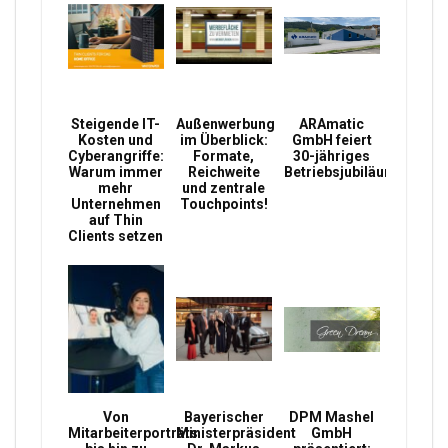
Steigende IT-
Außenwerbung
ARAmatic
Kosten und
im Überblick:
GmbH feiert
Cyberangriffe:
Formate,
30-jähriges
Warum immer
Reichweite
Betriebsjubiläum
mehr
und zentrale
Unternehmen
Touchpoints!
auf Thin
Clients setzen
Von
Bayerischer
DPM Mashel
Mitarbeiterporträts
Ministerpräsident
GmbH