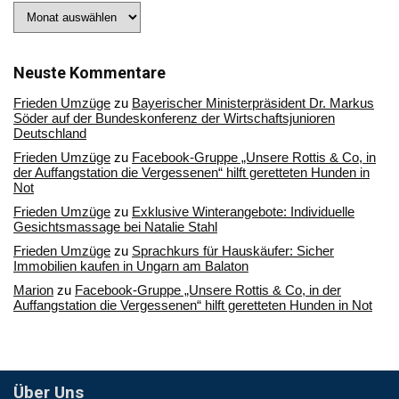
Stöbern
Sie
in
unserem
Archiv
Neuste Kommentare
Frieden Umzüge
zu
Bayerischer Ministerpräsident Dr. Markus
Söder auf der Bundeskonferenz der Wirtschaftsjunioren
Deutschland
Frieden Umzüge
zu
Facebook-Gruppe „Unsere Rottis & Co, in
der Auffangstation die Vergessenen“ hilft geretteten Hunden in
Not
Frieden Umzüge
zu
Exklusive Winterangebote: Individuelle
Gesichtsmassage bei Natalie Stahl
Frieden Umzüge
zu
Sprachkurs für Hauskäufer: Sicher
Immobilien kaufen in Ungarn am Balaton
Marion
zu
Facebook-Gruppe „Unsere Rottis & Co, in der
Auffangstation die Vergessenen“ hilft geretteten Hunden in Not
Über Uns