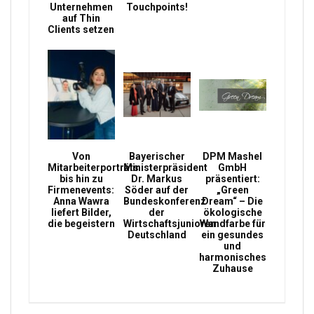
Unternehmen
Touchpoints!
auf Thin
Clients setzen
Von
Bayerischer
DPM Mashel
Mitarbeiterporträts
Ministerpräsident
GmbH
bis hin zu
Dr. Markus
präsentiert:
Firmenevents:
Söder auf der
„Green
Anna Wawra
Bundeskonferenz
Dream“ – Die
liefert Bilder,
der
ökologische
die begeistern
Wirtschaftsjunioren
Wandfarbe für
Deutschland
ein gesundes
und
harmonisches
Zuhause