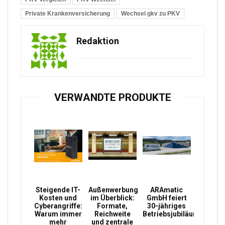
Private Krankenversicherung
Wechsel gkv zu PKV
Redaktion
VERWANDTE PRODUKTE
Steigende IT-
Außenwerbung
ARAmatic
Kosten und
im Überblick:
GmbH feiert
Cyberangriffe:
Formate,
30-jähriges
Warum immer
Reichweite
Betriebsjubiläum
mehr
und zentrale