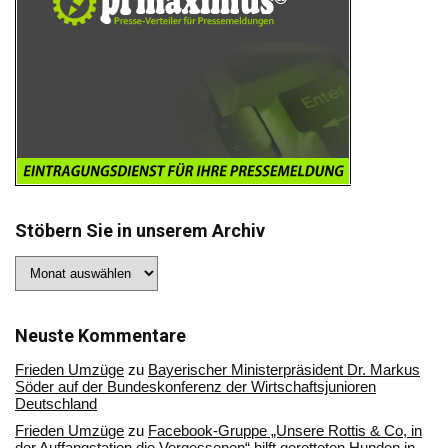
Stöbern Sie in unserem Archiv
Stöbern
Sie
in
unserem
Archiv
Neuste Kommentare
Frieden Umzüge
zu
Bayerischer Ministerpräsident Dr. Markus
Söder auf der Bundeskonferenz der Wirtschaftsjunioren
Deutschland
Frieden Umzüge
zu
Facebook-Gruppe „Unsere Rottis & Co, in
der Auffangstation die Vergessenen“ hilft geretteten Hunden in