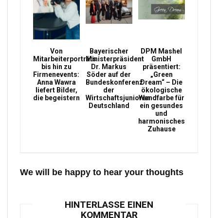
Von
Bayerischer
DPM Mashel
Mitarbeiterporträts
Ministerpräsident
GmbH
bis hin zu
Dr. Markus
präsentiert:
Firmenevents:
Söder auf der
„Green
Anna Wawra
Bundeskonferenz
Dream“ – Die
liefert Bilder,
der
ökologische
die begeistern
Wirtschaftsjunioren
Wandfarbe für
Deutschland
ein gesundes
und
harmonisches
Zuhause
We will be happy to hear your thoughts
HINTERLASSE EINEN
KOMMENTAR