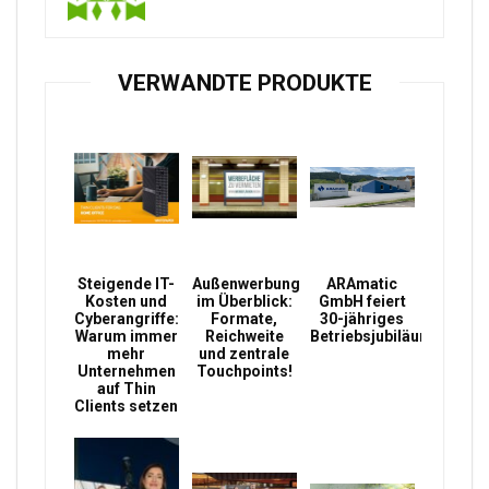
VERWANDTE PRODUKTE
Steigende IT-
Außenwerbung
ARAmatic
Kosten und
im Überblick:
GmbH feiert
Cyberangriffe:
Formate,
30-jähriges
Warum immer
Reichweite
Betriebsjubiläum
mehr
und zentrale
Unternehmen
Touchpoints!
auf Thin
Clients setzen