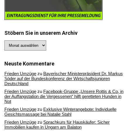
Stöbern Sie in unserem Archiv
Stöbern
Sie
in
unserem
Archiv
Neuste Kommentare
Frieden Umzüge
zu
Bayerischer Ministerpräsident Dr. Markus
Söder auf der Bundeskonferenz der Wirtschaftsjunioren
Deutschland
Frieden Umzüge
zu
Facebook-Gruppe „Unsere Rottis & Co, in
der Auffangstation die Vergessenen“ hilft geretteten Hunden in
Not
Frieden Umzüge
zu
Exklusive Winterangebote: Individuelle
Gesichtsmassage bei Natalie Stahl
Frieden Umzüge
zu
Sprachkurs für Hauskäufer: Sicher
Immobilien kaufen in Ungarn am Balaton