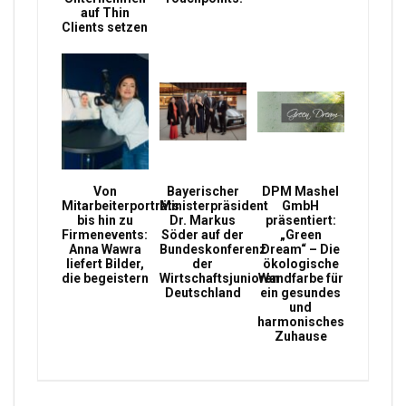
auf Thin
Clients setzen
Von
Bayerischer
DPM Mashel
Mitarbeiterporträts
Ministerpräsident
GmbH
bis hin zu
Dr. Markus
präsentiert:
Firmenevents:
Söder auf der
„Green
Anna Wawra
Bundeskonferenz
Dream“ – Die
liefert Bilder,
der
ökologische
die begeistern
Wirtschaftsjunioren
Wandfarbe für
Deutschland
ein gesundes
und
harmonisches
Zuhause