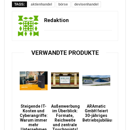
TAGS:
aktienhandel
börse
devisenhandel
Redaktion
VERWANDTE PRODUKTE
Steigende IT-
Außenwerbung
ARAmatic
Kosten und
im Überblick:
GmbH feiert
Cyberangriffe:
Formate,
30-jähriges
Warum immer
Reichweite
Betriebsjubiläum
mehr
und zentrale
Unternehmen
Touchpoints!