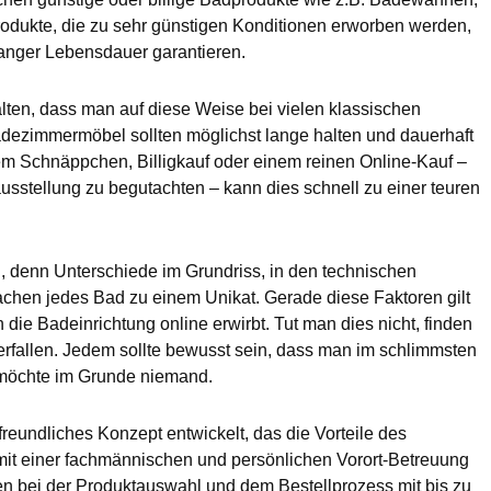
dukte, die zu sehr günstigen Konditionen erworben werden,
 langer Lebensdauer garantieren.
lten, dass man auf diese Weise bei vielen klassischen
Badezimmermöbel sollten möglichst lange halten und dauerhaft
em Schnäppchen, Billigkauf oder einem reinen Online-Kauf –
dausstellung zu begutachten – kann dies schnell zu einer teuren
 denn Unterschiede im Grundriss, in den technischen
hen jedes Bad zu einem Unikat. Gerade diese Faktoren gilt
die Badeinrichtung online erwirbt. Tut man dies nicht, finden
perfallen. Jedem sollte bewusst sein, dass man im schlimmsten
as möchte im Grunde niemand.
eundliches Konzept entwickelt, das die Vorteile des
it einer fachmännischen und persönlichen Vorort-Betreuung
den bei der Produktauswahl und dem Bestellprozess mit bis zu