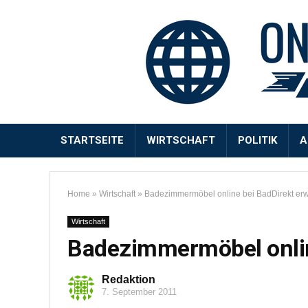
STARTSEITE
WIRTSCHAFT
POLITIK
A
Home
»
Wirtschaft
»
Badezimmermöbel online bei BadDirekt er
Wirtschaft
Badezimmermöbel onlin
Redaktion
7. September 2011