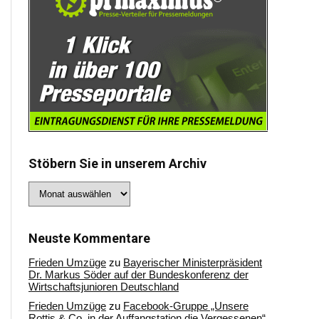
Stöbern Sie in unserem Archiv
Stöbern
Sie
in
unserem
Archiv
Neuste Kommentare
Frieden Umzüge
zu
Bayerischer Ministerpräsident
Dr. Markus Söder auf der Bundeskonferenz der
Wirtschaftsjunioren Deutschland
Frieden Umzüge
zu
Facebook-Gruppe „Unsere
Rottis & Co, in der Auffangstation die Vergessenen“