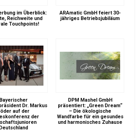
rbung im Überblick:
ARAmatic GmbH feiert 30-
e, Reichweite und
jähriges Betriebsjubiläum
rale Touchpoints!
Bayerischer
DPM Mashel GmbH
präsident Dr. Markus
präsentiert: „Green Dream“
öder auf der
– Die ökologische
eskonferenz der
Wandfarbe für ein gesundes
tschaftsjunioren
und harmonisches Zuhause
Deutschland