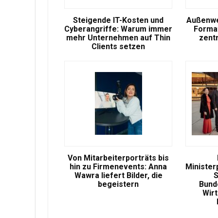
Steigende IT-Kosten und
Außenwe
Cyberangriffe: Warum immer
Format
mehr Unternehmen auf Thin
zent
Clients setzen
Von Mitarbeiterporträts bis
hin zu Firmenevents: Anna
Minister
Wawra liefert Bilder, die
S
begeistern
Bund
Wir