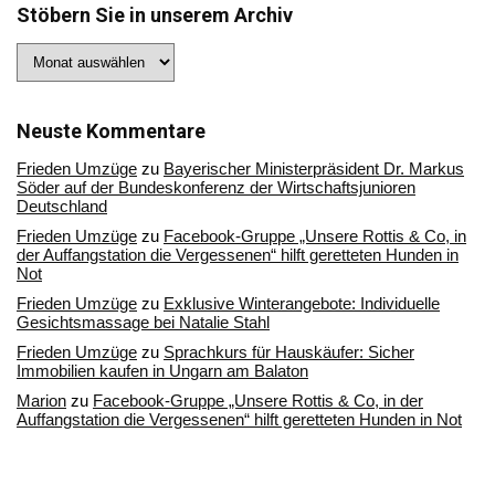
Stöbern Sie in unserem Archiv
Stöbern
Sie
in
unserem
Archiv
Neuste Kommentare
Frieden Umzüge
zu
Bayerischer Ministerpräsident Dr. Markus
Söder auf der Bundeskonferenz der Wirtschaftsjunioren
Deutschland
Frieden Umzüge
zu
Facebook-Gruppe „Unsere Rottis & Co, in
der Auffangstation die Vergessenen“ hilft geretteten Hunden in
Not
Frieden Umzüge
zu
Exklusive Winterangebote: Individuelle
Gesichtsmassage bei Natalie Stahl
Frieden Umzüge
zu
Sprachkurs für Hauskäufer: Sicher
Immobilien kaufen in Ungarn am Balaton
Marion
zu
Facebook-Gruppe „Unsere Rottis & Co, in der
Auffangstation die Vergessenen“ hilft geretteten Hunden in Not