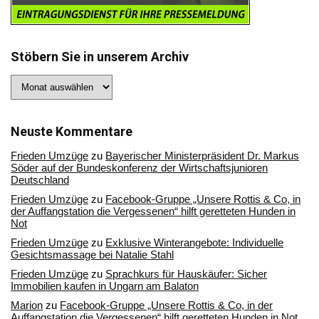
Stöbern Sie in unserem Archiv
Stöbern
Sie
in
unserem
Archiv
Neuste Kommentare
Frieden Umzüge
zu
Bayerischer Ministerpräsident Dr. Markus
Söder auf der Bundeskonferenz der Wirtschaftsjunioren
Deutschland
Frieden Umzüge
zu
Facebook-Gruppe „Unsere Rottis & Co, in
der Auffangstation die Vergessenen“ hilft geretteten Hunden in
Not
Frieden Umzüge
zu
Exklusive Winterangebote: Individuelle
Gesichtsmassage bei Natalie Stahl
Frieden Umzüge
zu
Sprachkurs für Hauskäufer: Sicher
Immobilien kaufen in Ungarn am Balaton
Marion
zu
Facebook-Gruppe „Unsere Rottis & Co, in der
Auffangstation die Vergessenen“ hilft geretteten Hunden in Not