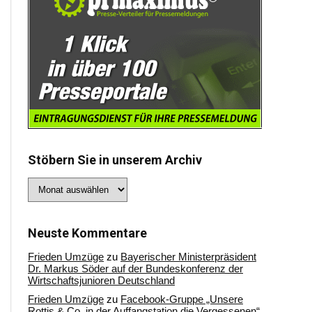
Stöbern Sie in unserem Archiv
Stöbern
Sie
in
unserem
Archiv
Neuste Kommentare
Frieden Umzüge
zu
Bayerischer Ministerpräsident
Dr. Markus Söder auf der Bundeskonferenz der
Wirtschaftsjunioren Deutschland
Frieden Umzüge
zu
Facebook-Gruppe „Unsere
Rottis & Co, in der Auffangstation die Vergessenen“