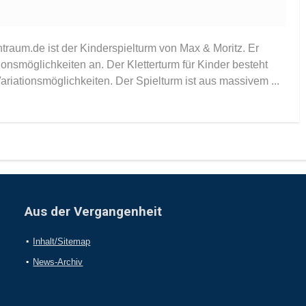
traum.de ist der Kinderspielturm von Max & Moritz. Er
onsmöglichkeiten an. Der Kletterturm für Kinder besteht
ationsmöglichkeiten. Der Spielturm ist aus massivem ...
Aus der Vergangenheit
Inhalt/Sitemap
News-Archiv