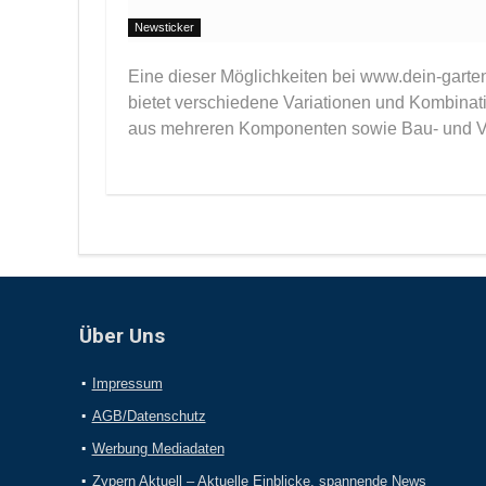
Newsticker
Eine dieser Möglichkeiten bei www.dein-garten
bietet verschiedene Variationen und Kombinati
aus mehreren Komponenten sowie Bau- und Vari
Über Uns
Impressum
AGB/Datenschutz
Werbung Mediadaten
Zypern Aktuell – Aktuelle Einblicke, spannende News