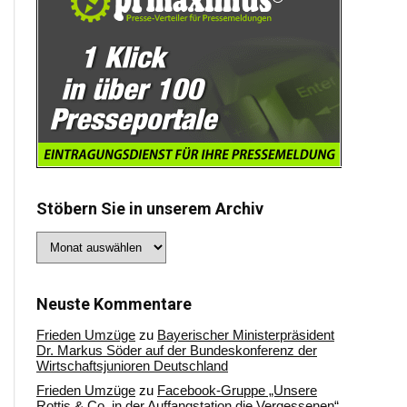
Stöbern Sie in unserem Archiv
Stöbern
Sie
in
unserem
Archiv
Neuste Kommentare
Frieden Umzüge
zu
Bayerischer Ministerpräsident
Dr. Markus Söder auf der Bundeskonferenz der
Wirtschaftsjunioren Deutschland
Frieden Umzüge
zu
Facebook-Gruppe „Unsere
Rottis & Co, in der Auffangstation die Vergessenen“