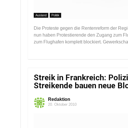
Ausland
Politik
Die Proteste gegen die Rentenreform der Regi
nun haben Protestierende den Zugang zum Flug
zum Flughafen komplett blockiert. Gewerkschaft
Streik in Frankreich: Pol
Streikende bauen neue Bl
Redaktion
20. Oktober 2010