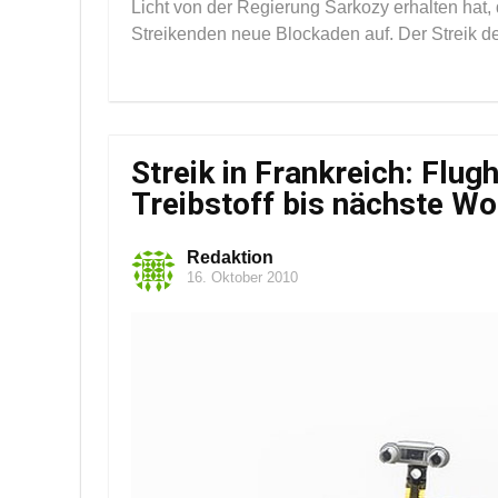
Licht von der Regierung Sarkozy erhalten hat,
Streikenden neue Blockaden auf. Der Streik der 
Streik in Frankreich: Flug
Treibstoff bis nächste W
Redaktion
16. Oktober 2010