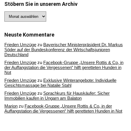
Stöbern Sie in unserem Archiv
Stöbern
Sie
in
unserem
Archiv
Neuste Kommentare
Frieden Umzüge
zu
Bayerischer Ministerpräsident Dr. Markus
Söder auf der Bundeskonferenz der Wirtschaftsjunioren
Deutschland
Frieden Umzüge
zu
Facebook-Gruppe „Unsere Rottis & Co, in
der Auffangstation die Vergessenen“ hilft geretteten Hunden in
Not
Frieden Umzüge
zu
Exklusive Winterangebote: Individuelle
Gesichtsmassage bei Natalie Stahl
Frieden Umzüge
zu
Sprachkurs für Hauskäufer: Sicher
Immobilien kaufen in Ungarn am Balaton
Marion
zu
Facebook-Gruppe „Unsere Rottis & Co, in der
Auffangstation die Vergessenen“ hilft geretteten Hunden in Not