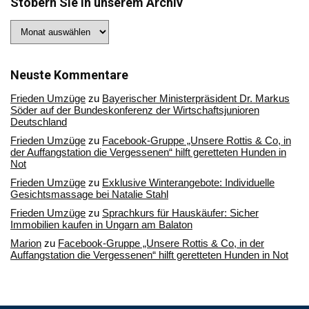
Stöbern Sie in unserem Archiv
Stöbern
Sie
in
unserem
Archiv
Neuste Kommentare
Frieden Umzüge
zu
Bayerischer Ministerpräsident Dr. Markus
Söder auf der Bundeskonferenz der Wirtschaftsjunioren
Deutschland
Frieden Umzüge
zu
Facebook-Gruppe „Unsere Rottis & Co, in
der Auffangstation die Vergessenen“ hilft geretteten Hunden in
Not
Frieden Umzüge
zu
Exklusive Winterangebote: Individuelle
Gesichtsmassage bei Natalie Stahl
Frieden Umzüge
zu
Sprachkurs für Hauskäufer: Sicher
Immobilien kaufen in Ungarn am Balaton
Marion
zu
Facebook-Gruppe „Unsere Rottis & Co, in der
Auffangstation die Vergessenen“ hilft geretteten Hunden in Not