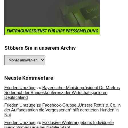
Stöbern Sie in unserem Archiv
Stöbern
Sie
in
unserem
Archiv
Neuste Kommentare
Frieden Umzüge
zu
Bayerischer Ministerpräsident Dr. Markus
Söder auf der Bundeskonferenz der Wirtschaftsjunioren
Deutschland
Frieden Umzüge
zu
Facebook-Gruppe „Unsere Rottis & Co, in
der Auffangstation die Vergessenen“ hilft geretteten Hunden in
Not
Frieden Umzüge
zu
Exklusive Winterangebote: Individuelle
Gesichtsmassage bei Natalie Stahl