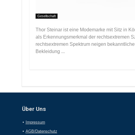
Gesellschaft
Thor Steinar ist eine Modemarke mit Sitz in 
als Erkennungsmerkmal der rechtsextremen Sz
rechtsextremen Spektrum neigen bekanntlicherw
Bekleidung ...
Über Uns
Impressum
AGB/Datenschutz