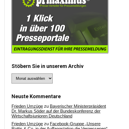
Stöbern Sie in unserem Archiv
Stöbern
Sie
in
unserem
Archiv
Neuste Kommentare
Frieden Umzüge
zu
Bayerischer Ministerpräsident
Dr. Markus Söder auf der Bundeskonferenz der
Wirtschaftsjunioren Deutschland
Frieden Umzüge
zu
Facebook-Gruppe „Unsere
Rottis & Co, in der Auffangstation die Vergessenen“