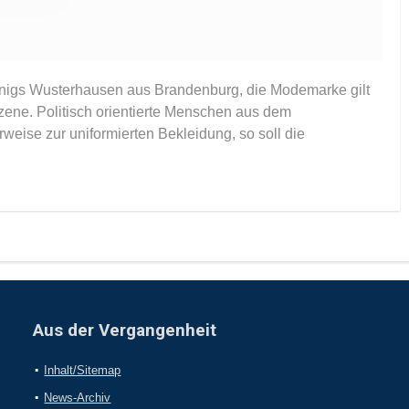
Königs Wusterhausen aus Brandenburg, die Modemarke gilt
ene. Politisch orientierte Menschen aus dem
eise zur uniformierten Bekleidung, so soll die
Aus der Vergangenheit
Inhalt/Sitemap
News-Archiv