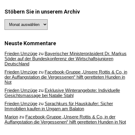
Stöbern Sie in unserem Archiv
Stöbern
Sie
in
unserem
Archiv
Neuste Kommentare
Frieden Umzüge
zu
Bayerischer Ministerpräsident Dr. Markus
Söder auf der Bundeskonferenz der Wirtschaftsjunioren
Deutschland
Frieden Umzüge
zu
Facebook-Gruppe „Unsere Rottis & Co, in
der Auffangstation die Vergessenen“ hilft geretteten Hunden in
Not
Frieden Umzüge
zu
Exklusive Winterangebote: Individuelle
Gesichtsmassage bei Natalie Stahl
Frieden Umzüge
zu
Sprachkurs für Hauskäufer: Sicher
Immobilien kaufen in Ungarn am Balaton
Marion
zu
Facebook-Gruppe „Unsere Rottis & Co, in der
Auffangstation die Vergessenen“ hilft geretteten Hunden in Not